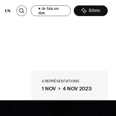
♥ Je fais un
EN
Billets
don
4 REPRÉSENTATIONS
1 NOV
4 NOV 2023
Théâtre Maisonneuve,
Place des Arts