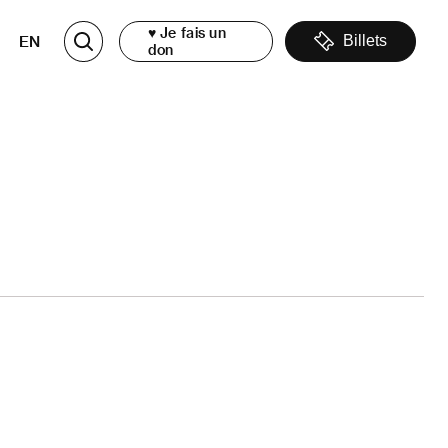
♥ Je fais un
EN
Billets
don