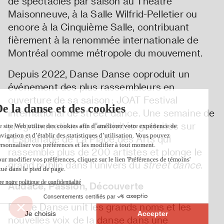
de spectacles par saison au Théâtre
Maisonneuve, à la Salle Wilfrid-Pelletier ou
encore à la Cinquième Salle, contribuant
fièrement à la renommée internationale de
Montréal comme métropole du mouvement.
Depuis 2022, Danse Danse coproduit un
événement des plus rassembleurs en
ouverture de sa saison : JOAT Festival
international de street dance. Une semaine de
programmation et d’activités gratuites sur
l’Esplanade de La Place des Arts qui
rassemble plus de 200 artistes et plonge le
grand public dans l’univers du
street dance
.
Audace, Passion, Découverte
Danse Danse unit les grands noms et les
nouvelles voix de la danse dans une